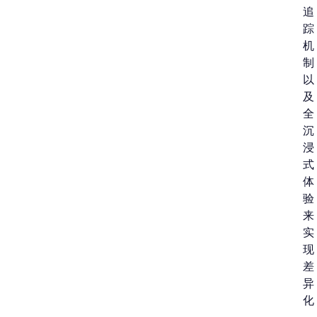
追
踪
机
制
以
及
全
沉
浸
式
体
验
来
实
现
差
异
化