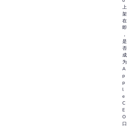
o
上
架
在
即
，
是
否
成
为
A
p
p
l
e
C
E
O
口