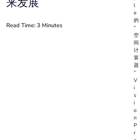
来发展
l
e
的
Read Time: 3 Minutes
“
空
间
计
算
器
”
V
i
s
i
o
n
P
r