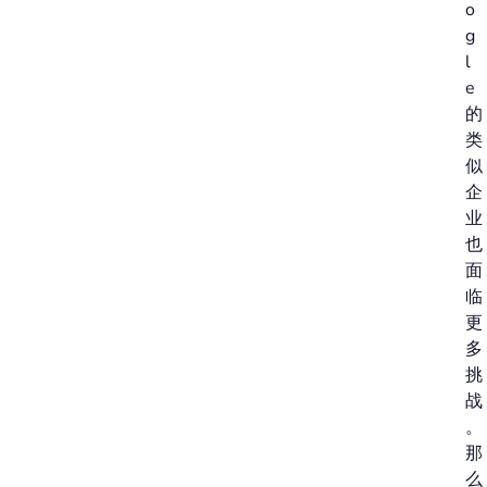
o
g
l
e
的
类
似
企
业
也
面
临
更
多
挑
战
。
那
么