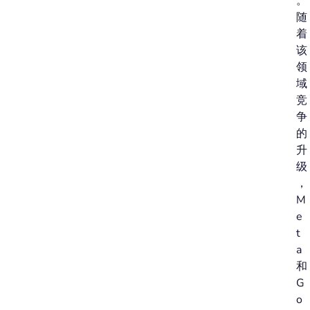
。
随
着
该
领
域
竞
争
的
升
级
，
M
e
t
a
和
G
o