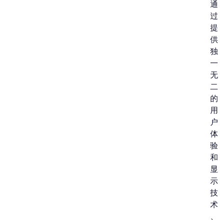
通
过
提
供
独
一
无
二
的
用
户
体
验
和
显
示
技
术
、