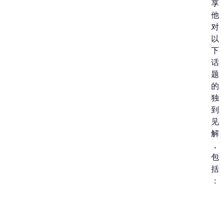
享
他
对
以
下
话
题
的
独
到
见
解
，
包
括
：