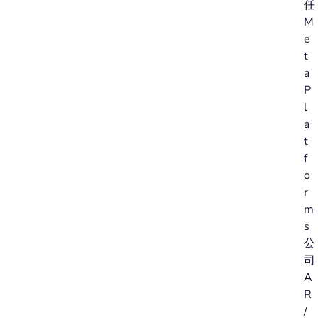
任
M
e
t
a
P
l
a
t
f
o
r
m
s
公
司
A
R
/