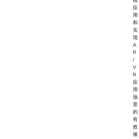
模
应
用
和
实
现
A
R
/
V
R
应
用
场
景
的
有
效
催