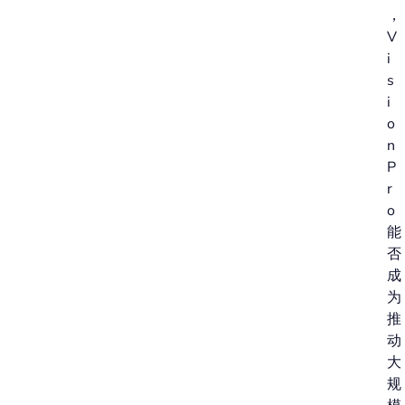
，
V
i
s
i
o
n
P
r
o
能
否
成
为
推
动
大
规