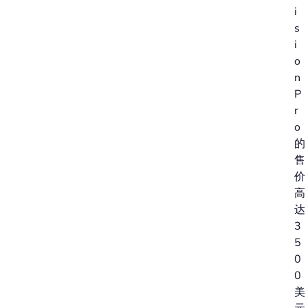
i
s
i
o
n
P
r
o
的
售
价
高
达
3
5
0
0
美