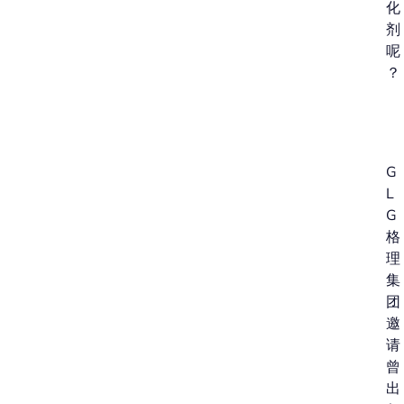
化
剂
呢
？
G
L
G
格
理
集
团
邀
请
曾
出