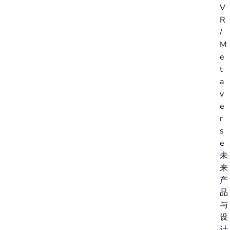
V
R
/
M
e
t
a
v
e
r
s
e
未
来
产
品
与
设
计