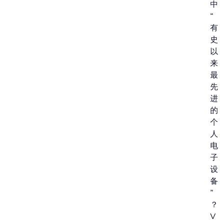
中
“
有
史
以
来
最
先
进
的
个
人
电
子
设
备
”
？
V