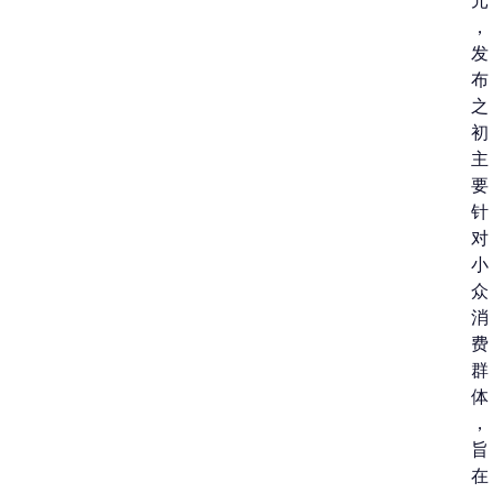
元
，
发
布
之
初
主
要
针
对
小
众
消
费
群
体
，
旨
在