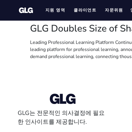
지원 영역
클라이언트
자문위원
GLG Doubles Size of Sh
Leading Professional Learning Platform Continu
leading platform for professional learning, anno
demand professional learning, connecting thous
GLG는 전문적인 의사결정에 필요
한 인사이트를 제공합니다.