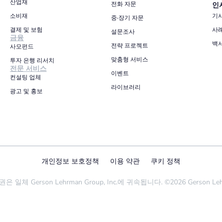
산업재
전화 자문
인
소비재
기
중·장기 자문
결제 및 보험
사
설문조사
금융
백
전략 프로젝트
사모펀드
맞춤형 서비스
투자 은행 리서치
전문 서비스
이벤트
컨설팅 업체
라이브러리
광고 및 홍보
개인정보 보호정책
이용 약관
쿠키 정책
erson Lehrman Group, Inc.에 귀속됩니다. ©2026 Gerson Lehrman Gr