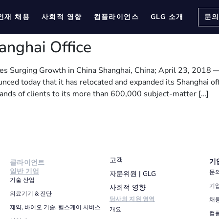
인재 채용
사회적 영향
컴플라이언스
GLG 소개
문
anghai Office
es Surging Growth in China Shanghai, China; April 23, 2018 
unced today that it has relocated and expanded its Shanghai off
ands of clients to its more than 600,000 subject-matter […]
고객
기
클라이언트
일반 기업
문
자문위원 | GLG
기술 산업
기
사회적 영향
의료기기 & 진단
당사의 지원 영역
채
제약, 바이오 기술, 헬스케어 서비스
개요
컴