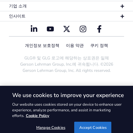
기업 소개
인사이트
개인정보 보호정책
이용 약관
쿠키 정책
GLG® 및 GLG 로고에 해당하는 상표권은 일체
Gerson Lehrman Group, Inc.에 귀속됩니다. ©2026
Gerson Lehrman Group, Inc. All rights reserved.
We use cookies to improve your experience
Our website uses cookies stored on your device to enhance user
experience, analyze performance, and assist in marketing
efforts.
Cookie Policy
Manage Cookies
Accept Cookies