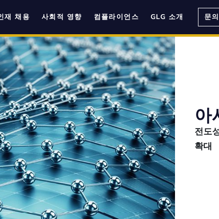
인재 채용
사회적 영향
컴플라이언스
GLG 소개
문
아
전도성
확대