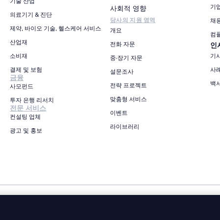
기술 산업
기
사회적 영향
의료기기 & 진단
당사의 지원 영역
채
제약, 바이오 기술, 헬스케어 서비스
개요
컴
산업재
전화 자문
인
소비재
기
중·장기 자문
결제 및 보험
사
설문조사
금융
백
전략 프로젝트
사모펀드
맞춤형 서비스
투자 은행 리서치
전문 서비스
이벤트
컨설팅 업체
라이브러리
광고 및 홍보
개인정보 보호정책
이용 약관
쿠키 정책