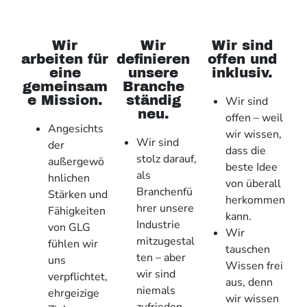
Wir
Wir
Wir sind
arbeiten für
definieren
offen und
eine
unsere
inklusiv.
gemeinsam
Branche
e Mission.
ständig
Wir sind
neu.
offen – weil
Angesichts
wir wissen,
Wir sind
der
dass die
stolz darauf,
außergewö
beste Idee
als
hnlichen
von überall
Branchenfü
Stärken und
herkommen
hrer unsere
Fähigkeiten
kann.
Industrie
von GLG
Wir
mitzugestal
fühlen wir
tauschen
ten ­­– aber
uns
Wissen frei
wir sind
verpflichtet,
aus, denn
niemals
ehrgeizige
wir wissen