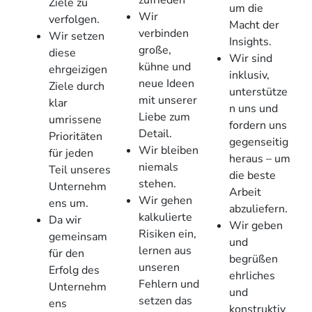
zufrieden
Ziele zu
um die
Wir
verfolgen.
Macht der
verbinden
Wir setzen
Insights.
große,
diese
Wir sind
kühne und
ehrgeizigen
inklusiv,
neue Ideen
Ziele durch
unterstütze
mit unserer
klar
n uns und
Liebe zum
umrissene
fordern uns
Detail.
Prioritäten
gegenseitig
Wir bleiben
für jeden
heraus – um
niemals
Teil unseres
die beste
stehen.
Unternehm
Arbeit
Wir gehen
ens um.
abzuliefern.
kalkulierte
Da wir
Wir geben
Risiken ein,
gemeinsam
und
lernen aus
für den
begrüßen
unseren
Erfolg des
ehrliches
Fehlern und
Unternehm
und
setzen das
ens
konstruktiv