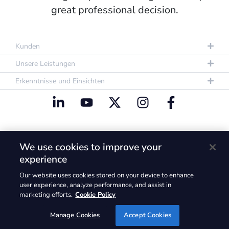
great professional decision.
Kunden
Unsere Leistungen
Erkenntnisse und Einsichten
Datenschutzrichtlinie
Nutzungsbestimmungen
We use cookies to improve your
Cookie Policy
experience
@2026. GLG und die GLG-Logos sind Marken der
Our website uses cookies stored on your device to enhance
Gerson Lehrman Group, Inc. @2026 Gerson
user experience, analyze performance, and assist in
marketing efforts.
Cookie Policy
Lehrman Group, Inc. Alle Rechte vorbehalten.
Manage Cookies
Accept Cookies