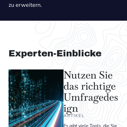
zu erweitern.
Experten-Einblicke
Nutzen Sie
das richtige
Umfragedes
ign
ARTIKEL
Es gibt viele Tools, die Sie