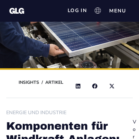
LOG IN
INSIGHTS
/
ARTIKEL
ENERGIE UND INDUSTRIE
V
Komponenten für
o
r