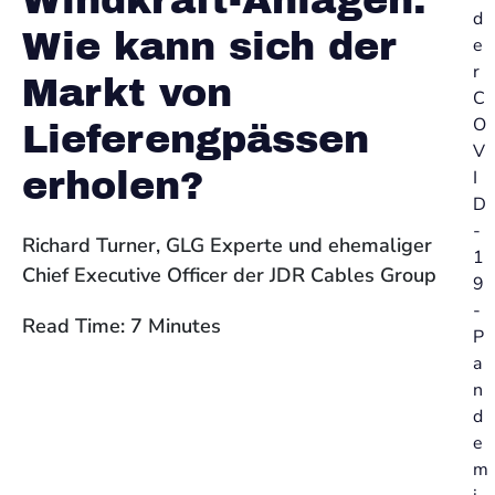
Windkraft-Anlagen:
d
Wie kann sich der
e
r
Markt von
C
O
Lieferengpässen
V
erholen?
I
D
-
Richard Turner, GLG Experte und ehemaliger
1
Chief Executive Officer der JDR Cables Group
9
-
Read Time: 7 Minutes
P
a
n
d
e
m