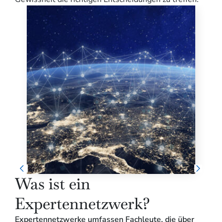
Was ist ein
C
Expertennetzwerk?
u
Expertennetzwerke umfassen Fachleute, die über