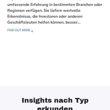
K
umfassende Erfahrung in bestimmten Branchen oder
u
Regionen verfügen. Sie liefern wertvolle
Erkenntnisse, die Investoren oder anderen
Pro
Geschäftsleuten helfen können, besser...
Koh
Der
FIND OUT MORE
(CC
FIND
Insights nach Typ
erkunden