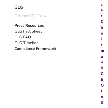
z
GLG
e
October 17, 2014
r
C
Press Resources
h
GLG Fact Sheet
a
GLG FAQ
i
GLG Timeline
r
Compliance Framework
m
a
n
&
C
E
O
t
o
G