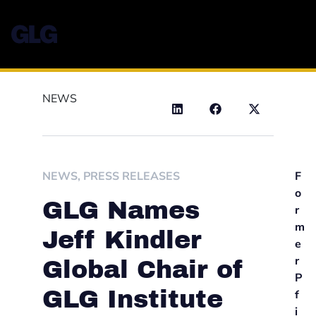
NEWS
NEWS
,
PRESS RELEASES
F
o
GLG Names
r
m
Jeff Kindler
e
r
Global Chair of
P
GLG Institute
f
i