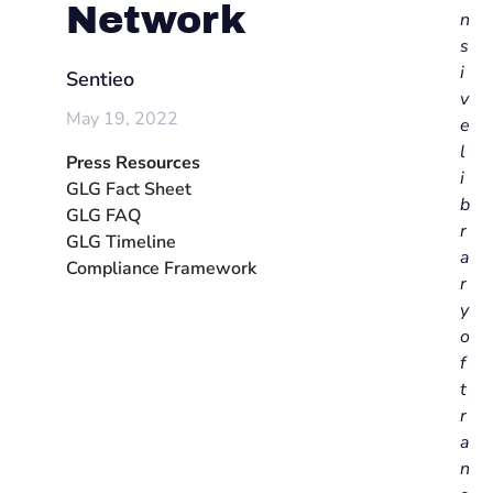
Network
n
s
i
Sentieo
v
May 19, 2022
e
l
Press Resources
i
GLG Fact Sheet
b
GLG FAQ
r
GLG Timeline
a
Compliance Framework
r
y
o
f
t
r
a
n