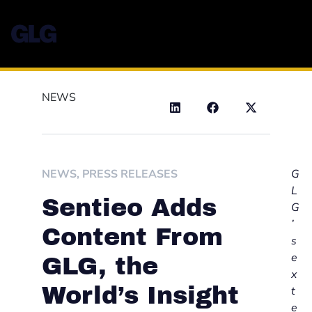
NEWS
NEWS
,
PRESS RELEASES
G
L
Sentieo Adds
G
’
Content From
s
e
GLG, the
x
World’s Insight
t
e